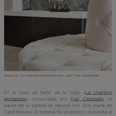
Espacio «La chambre enchastres», por Fran Cassinello
En la zona de baño de la Suite «
La chambre
enchastres
» proyectada por
Fran Cassinello
, la
pared de la bañera se decoró con otro mural de
Carol Moreno. Al tratarse de un espacio que invita al