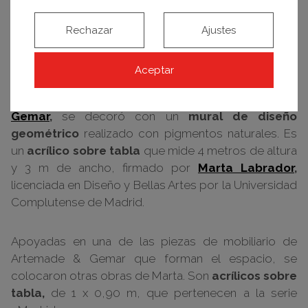
Rechazar
Ajustes
Obras de Marta Labrador
Aceptar
Marta Labrador
Una de las paredes del
Espacio Artemade &
Gemar
,
se decoró con un
mural de diseño
geométrico
realizado con pigmentos naturales. Es
un
acrílico sobre tabla
que mide 4 metros de altura
y 3 m de ancho, firmado por
Marta Labrador
,
licenciada en Diseño y Bellas Artes por la Universidad
Complutense de Madrid.
Apoyadas en una de las piezas de mobiliario de
Artemade & Gemar que forman el espacio, se
colocaron otras obras de Marta. Son
acrílicos sobre
tabla,
de 1 x 0,90 m, que pertenecen a la serie