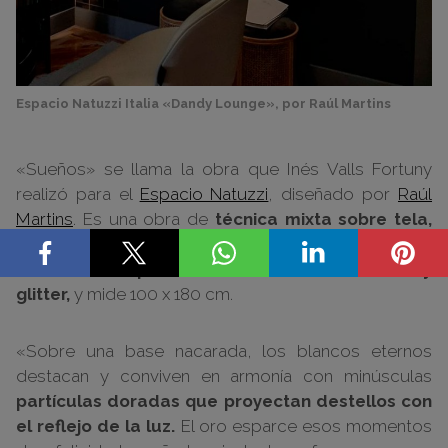
Espacio Natuzzi Italia «Dandy Lounge», por Raúl Martins
«Sueños» se llama la obra que Inés Valls Fortuny
realizó para el
Espacio Natuzzi
, diseñado por
Raúl
Martins
. Es una obra de
técnica mixta sobre tela,
hecha con
acrílicos, arcilla, pigmentos
metalizados, pan de oro, tinta china, óxido y
glitter,
y mide 100 x 180 cm.
«Sobre una base nacarada, los blancos eternos
destacan y conviven en armonía con minúsculas
partículas doradas que proyectan destellos con
el reflejo de la luz.
El oro esparce esos momentos