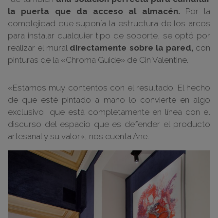
la puerta que da acceso al almacén.
Por la
complejidad que suponía la estructura de los arcos
para instalar cualquier tipo de soporte, se optó por
realizar el mural
directamente sobre la pared,
con
pinturas de la «Chroma Guide» de Cin Valentine.
«Estamos muy contentos con el resultado. El hecho
de que esté pintado a mano lo convierte en algo
exclusivo, que está completamente en línea con el
discurso del espacio que es defender el producto
artesanal y su valor», nos cuenta Ane.