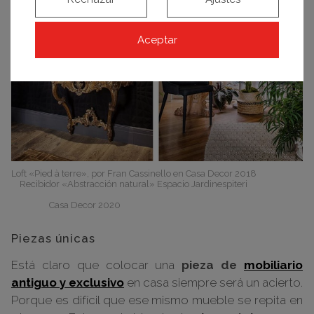
Aceptar
Loft «Pied à terre», por Fran Cassinello en Casa Decor 2018
Recibidor «Abstracción natural» Espacio Jardinespiteri
Casa Decor 2020
Piezas únicas
Está claro que colocar una
pieza de
mobiliario
antiguo y exclusivo
en casa siempre será un acierto.
Porque es difícil que ese mismo mueble se repita en