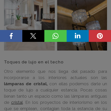
Toques de lujo en el techo
Otro elemento que nos llega del pasado para
incorporarse a los interiores actuales son las
lámparas de cristal,
con ellas podemos darle un
toque de lujo a cualquier estancia. Pocas cosas
llenan tanto un espacio como las lámparas antiguas
de
cristal
. En los proyectos de interiorismo en los
que se emplean, contagian toda la estancia de su