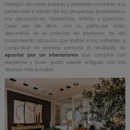
testigos de cómo pasado y presente combinan a la
perfección a través de los proyectos presentados
por decoradores, interioristas, artistas y galeristas.
Cada uno de ellos, con su particular estilo
decorativo en la creación de interiores, ha ido
proponiendo espacios que invitan a los visitantes a
comprobar en primera persona el resultado de
apostar por un interiorismo
que combina con
elegancia y buen gusto piezas antiguas con los
diseños más actuales.