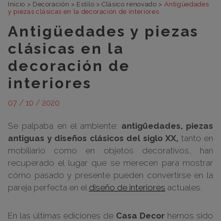
Inicio
>
Decoración
>
Estilo
>
Clásico renovado
>
Antigüedades
y piezas clásicas en la decoración de interiores
Antigüedades y piezas
clásicas en la
decoración de
interiores
07 / 10 / 2020
Se palpaba en el ambiente:
antigüedades, piezas
antiguas y diseños clásicos del siglo XX,
tanto en
mobiliario como en objetos decorativos, han
recuperado el lugar que se merecen para mostrar
cómo pasado y presente pueden convertirse en la
pareja perfecta en el
diseño de interiores
actuales.
En las últimas ediciones de
Casa Decor
hemos sido