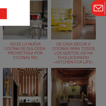
ASÍ ES LA NUEVA
DE CASA DECOR A
COCINA DE DULCEIDA
COCINAS PARA TODOS
PROYECTADA POR
LOS GUSTOS: ASÍ HA
COCINAS RÍO
EVOLUCIONADO
«KITCHEN FOR LIFE»