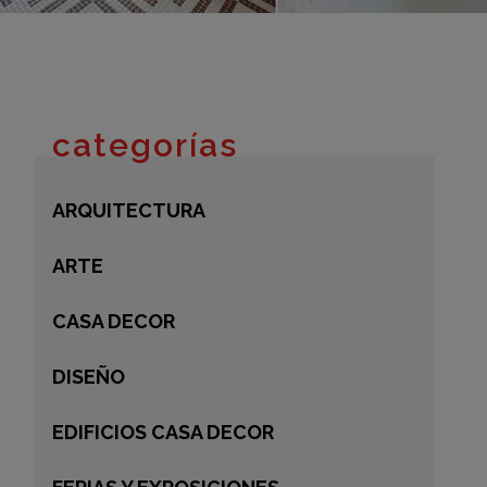
adrid 2016
adrid 2015
adrid 2014
adrid 2013
categorías
adrid 2012
celona 2012
ARQUITECTURA
as ediciones
ARTE
CASA DECOR
DISEÑO
EDIFICIOS CASA DECOR