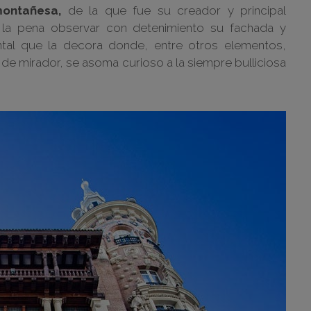
 montañesa,
de la que fue su creador y principal
e la pena observar con detenimiento su fachada y
ntal que la decora donde, entre otros elementos,
e mirador, se asoma curioso a la siempre bulliciosa