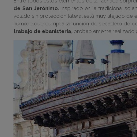
Entre todos estos elementos de la fachada sorpre
de San Jerónimo.
Inspirado en la tradicional sola
volado sin protección lateral está muy alejado de
humilde que cumplía la función de secadero de 
trabajo de ebanistería,
probablemente realizado p