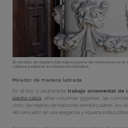
El mirador de madera labrada es punto de referencia en la Ca
cabeza y admirar su influencia cántabra.
Mirador de madera labrada
En el rico y exuberante
trabajo ornamental de 
piedra caliza
, altas columnas gigantes, las concha
visto, las rejerías de balcones semicirculares, lo
ello envuelto en una elegancia y riqueza indiscutible