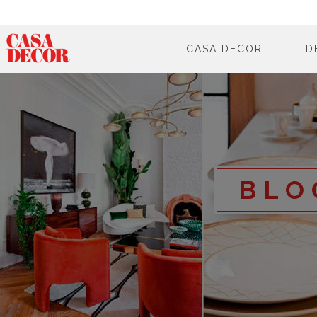
CASA DECOR
D
¿qué es?
en cifras
cómo participar
en los medios
BLO