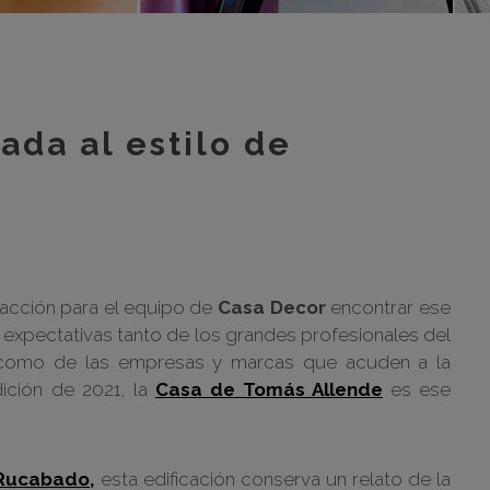
m
m
m
m
ada al estilo de
m
bar
otr
acción para el equipo de
Casa Decor
encontrar ese
expectativas tanto de los grandes profesionales del
así como de las empresas y marcas que acuden a la
dición de 2021, la
Casa de Tomás Allende
es ese
Rucabado,
esta edificación conserva un relato de la