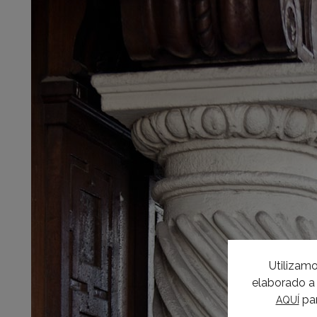
Utilizamo
elaborado a 
par
AQUÍ