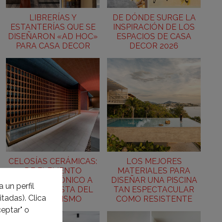
LIBRERÍAS Y
DE DÓNDE SURGE LA
ESTANTERÍAS QUE SE
INSPIRACIÓN DE LOS
DISEÑARON «AD HOC»
ESPACIOS DE CASA
PARA CASA DECOR
DECOR 2026
CELOSÍAS CERÁMICAS:
LOS MEJORES
DE ELEMENTO
MATERIALES PARA
ARQUITECTÓNICO A
DISEÑAR UNA PISCINA
 un perfil
PROTAGONISTA DEL
TAN ESPECTACULAR
tadas). Clica
INTERIORISMO
COMO RESISTENTE
eptar" o