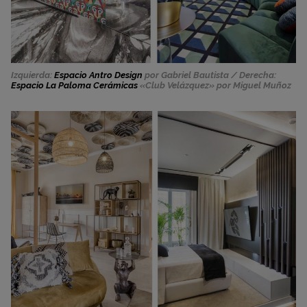
Izquierda:
Espacio Antro Design
por Gabriel Bautista / Derecha:
Espacio La Paloma Cerámicas
«Club Velázquez» por Miguel Muñoz