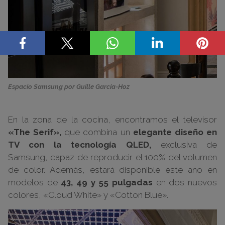
Espacio Samsung por Guille García-Hoz
En la zona de la cocina, encontramos el televisor
«The Serif»,
que combina un
elegante diseño en
TV con la tecnología QLED,
exclusiva de
Samsung, capaz de reproducir el 100% del volumen
de color. Además, estará disponible este año en
modelos de
43, 49 y 55 pulgadas
en dos nuevos
colores, «Cloud White» y «Cotton Blue».