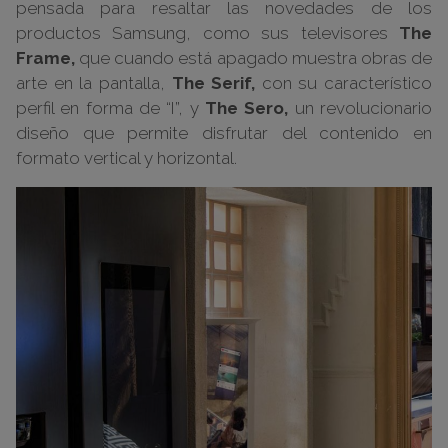
pensada para resaltar las novedades de los
productos Samsung, como sus televisores
The
Frame,
que cuando está apagado muestra obras de
arte en la pantalla,
The Serif,
con su característico
perfil en forma de “I”, y
The Sero,
un revolucionario
diseño que permite disfrutar del contenido en
formato vertical y horizontal.