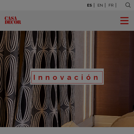
ES
EN
FR
Innovación