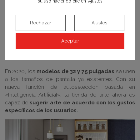
su uso haciendo clic en "Ajustes"
maestras de la Galería Uffizi de Italia, el Museo Van
Gogh de los Países Bajos y Te Papa de Nueva
Zelanda. Asimismo, se puede encontrar una
Rechazar
Ajustes
exclusiva selección de obras de la Colección del
Museo del Prado como «El Jardín de las Delicias» de
Aceptar
El Bosco, «Las Meninas» de Velázquez y obras de
Goya, Rubens o El Greco, entre otros.
En 2020, los
modelos de 32 y 75 pulgadas
se unen
a los tamaños de pantalla ya existentes. Con su
nueva función de autoselección basada en
«Inteligencia Artificial», la tienda de arte ahora es
capaz de
sugerir arte de acuerdo con los gustos
específicos de los usuarios.