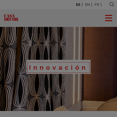
ES
EN
FR
Innovación