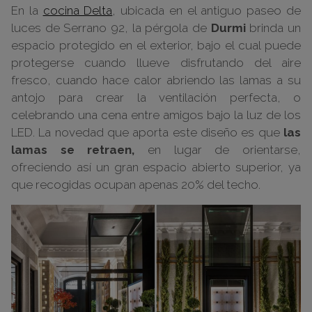
En la
cocina Delta
, ubicada en el antiguo paseo de
luces de Serrano 92, la pérgola de
Durmi
brinda un
espacio protegido en el exterior, bajo el cual puede
protegerse cuando llueve disfrutando del aire
fresco, cuando hace calor abriendo las lamas a su
antojo para crear la ventilación perfecta, o
celebrando una cena entre amigos bajo la luz de los
LED. La novedad que aporta este diseño es que
las
lamas se retraen,
en lugar de orientarse,
ofreciendo así un gran espacio abierto superior, ya
que recogidas ocupan apenas 20% del techo.