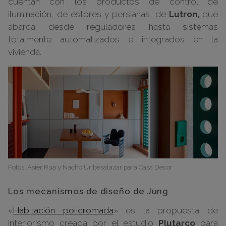
cuentan con los productos de control de
iluminación, de estores y persianas, de
Lutron,
que
abarca desde reguladores hasta sistemas
totalmente automatizados e integrados en la
vivienda.
Fotos: Asier Rua y Nacho Uribesalazar para Casa Decor
Los mecanismos de diseño de Jung
«
Habitación policromada
» es la propuesta de
interiorismo creada por el estudio
Plutarco
para