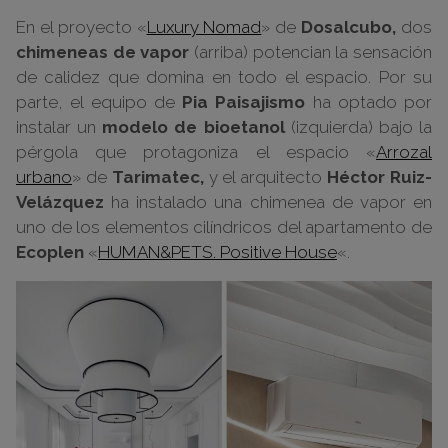
En el proyecto «
Luxury Nomad
» de
Dosalcubo,
dos
chimeneas de vapor
(arriba) potencian la sensación
de calidez que domina en todo el espacio. Por su
parte, el equipo de
Pia Paisajismo
ha optado por
instalar un
modelo de bioetanol
(izquierda) bajo la
pérgola que protagoniza el espacio «
Arrozal
urbano
» de
Tarimatec,
y el arquitecto
Héctor Ruiz-
Velázquez
ha instalado una chimenea de vapor en
uno de los elementos cilíndricos del apartamento de
Ecoplen
«
HUMAN&PETS. Positive House
«.