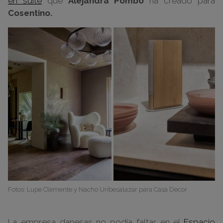
en suite
que
Alejandra Pombo
ha creado para
Cosentino.
Fotos: Lupe Clemente y Nacho Uribesalazar para Casa Decor
La empresa danesas no podía faltar en el
Espacio