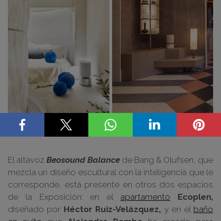
Fotos: Nacho Uribesalazar y Amador Toril para Casa Decor
El altavoz
Beosound Balance
de Bang & Olufsen, que
mezcla un diseño escultural con la inteligencia que le
corresponde, está presente en otros dos espacios
de la Exposición: en el
apartamento
Ecoplen,
diseñado por
Héctor Ruiz-Velázquez,
y en el
baño