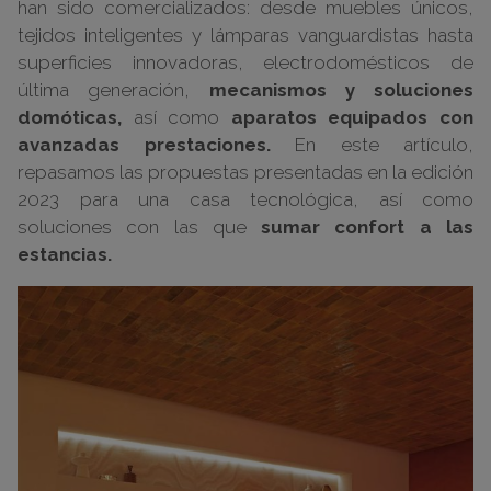
han sido comercializados: desde muebles únicos,
tejidos inteligentes y lámparas vanguardistas hasta
superficies innovadoras, electrodomésticos de
última generación,
mecanismos y soluciones
domóticas,
así como
aparatos equipados con
avanzadas prestaciones.
En este artículo,
repasamos las propuestas presentadas en la edición
2023 para una casa tecnológica, así como
soluciones con las que
sumar confort a las
estancias.