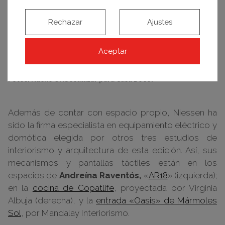
Rechazar
Ajustes
Aceptar
Fotos: Nacho Uribesalazar para Casa Decor
Además de contar con espacio propio, Niessen ha
sido la firma especialista en equipamiento eléctrico y
domótica elegida por otros tres estudios de
interiorismo y arquitectura de esta edición. Así, sus
mecanismos y pantallas táctiles están en los
espacios de
Andreína Raventós,
«
AR18
» (izquierda);
en la
cocina de Copatlife
, proyectada por Virginia
Albuja (derecha), y la
entrada «Oasis» de Mármoles
Sol
, por Mandalay Interiorismo.