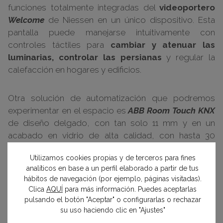
funciones totalmente integradas del
videoportero
Welcome
de Niessen en un único dispositivo. Esta
pantalla puede manejarse intuitivamente con
controles táctiles para
cambiar y atenuar las
luminarias,
controlar las persianas
y regular la
calefacción en hogares y edificios.
Otra solución de automatización que podremos
experimentar en el espacio es
ABB Room Touch KNX
de diseño delgado, con tan solo 11 mm y en un
acabado en vidrio de alta calidad, con hasta 30
elementos de control, e incluso, con un modo
Utilizamos cookies propias y de terceros para fines
antideslumbrante para usar en la oscuridad.
analíticos en base a un perfil elaborado a partir de tus
hábitos de navegación (por ejemplo, páginas visitadas).
Clica
AQUÍ
para más información. Puedes aceptarlas
pulsando el botón "Aceptar" o configurarlas o rechazar
su uso haciendo clic en "Ajustes"