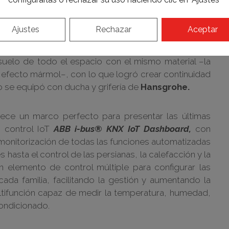
y soluciones domóticas de Niessen, Héctor Ruiz-
ugar de limitarse a la superficie. En este caso, el
Ajustes
Rechazar
Aceptar
curvas y envolventes que definen su estilo, muebles
xtiles, de
Sunbrella.
La cocina se equipó con
 suelo de todo el espacio con el mismo material –la
efecto mármol–, con lo que logró crear continuidad
ño se equipó con ducha y grifería de
Hansgrohe.
ece un marco perfecto para presentar las últimas
e control IoT
ABB i-bus® KNX IoT Dashboard,
con
onitorización de todas las funciones automatizadas
s hasta el control de las persianas, la calefacción y la
 elemento de control múltiple para configurar las
cada familia, facilitando la gestión y aumentando la
ultifunción capaz de medir la temperatura, humedad,
condicionado.