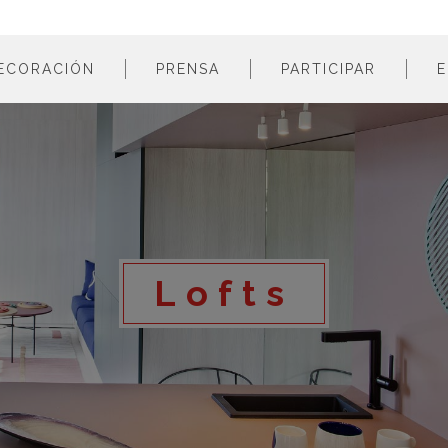
ECORACIÓN
PRENSA
PARTICIPAR
E
estancias
profesionales
m
colores
empresas
m
estilos
m
materiales
m
m
Lofts
m
m
m
m
m