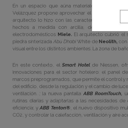
En un espacio que aúna materiales artesanales 
Velázquez propone aprovechar el metro cúbico en l
arquitecto lo hizo con las características líneas 
hechos a medida con arcilla, de
Ecoclay
y te
electrodomésticos
Miele.
El arquitecto cubrió el
piedra sinterizada
Abu Dhabi
White de
Neolith,
con 
visual entre los distintos ambientes. La zona de ba
En este contexto, el
Smart Hotel
de Niessen, ofr
innovaciones para el sector hotelero: el panel d
marcos preprogramados, que permite el control y m
del edificio, desde la regulación y el cambio de luce
ventilación. ; la nueva pantalla
ABB RoomTouch,
un
rutinas diarias y adaptarlas a las necesidades de 
eficiencia; y
ABB Tenton®
, el nuevo dispositivo m
CO2, y controlar la calefacción, ventilación y aire a