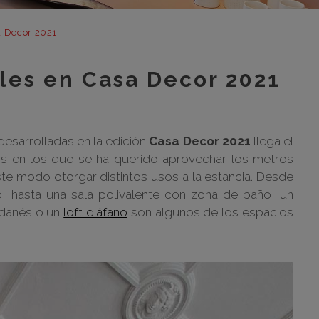
m
m
a Decor 2021
m
les en Casa Decor 2021
m
m
bar
desarrolladas en la edición
Casa Decor 2021
llega el
otr
 en los que se ha querido aprovechar los metros
te modo otorgar distintos usos a la estancia. Desde
o, hasta una sala polivalente con zona de baño, un
 danés o un
loft diáfano
son algunos de los espacios