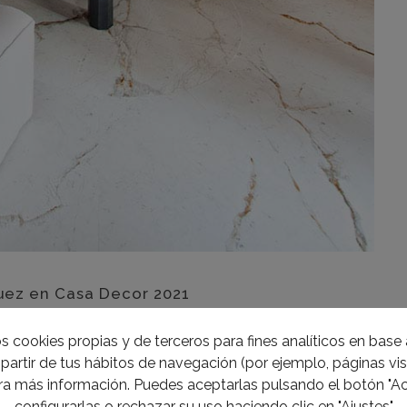
uez en Casa Decor 2021
innovador y sostenible inspirado en un hotel del
s cookies propias y de terceros para fines analíticos en base a
lismos decorativos:
Niessen Smart Hotel
por
Héctor
partir de tus hábitos de navegación (por ejemplo, páginas visi
a en el nivel bajo, y baño y dormitorio en el superior.
a más información. Puedes aceptarlas pulsando el botón "Ac
configurarlas o rechazar su uso haciendo clic en "Ajustes"