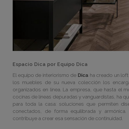
Espacio Dica por Equipo Dica
El equipo de interiorismo de
Dica
ha creado un lof
los muebles de su nueva colección los encarg
organizados en línea. La empresa, que hasta el 
cocinas de líneas depuradas y vanguardistas, ha que
para toda la casa: soluciones que permiten dise
conectados, de forma equilibrada y armónica. 
contribuye a crear esa sensación de continuidad.