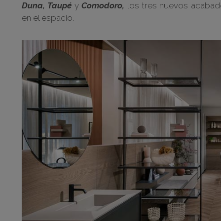
Duna, Taupé
y
Comodoro,
los tres nuevos acabad
en el espacio.