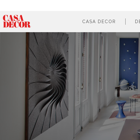
CASA DECOR
D
¿qué es?
en cifras
cómo participar
en los medios