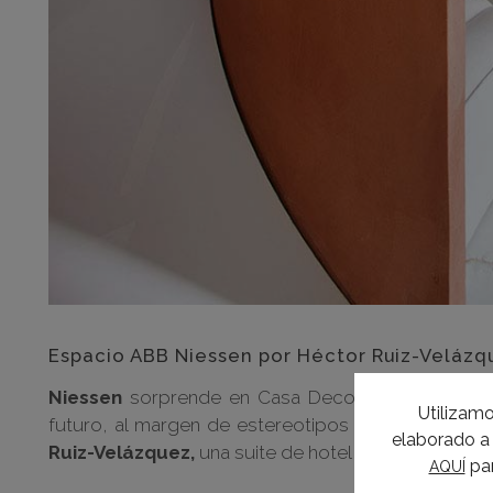
Espacio ABB Niessen por Héctor Ruiz-Velázq
Niessen
sorprende en Casa Decor con un espacio 
Utilizamo
futuro, al margen de estereotipos y convenciona
elaborado a 
Ruiz-Velázquez,
una suite de hotel con salón y cocin
par
AQUÍ