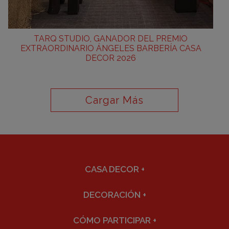
TARQ STUDIO, GANADOR DEL PREMIO
EXTRAORDINARIO ÁNGELES BARBERÍA CASA
DECOR 2026
Cargar Más
CASA DECOR
+
DECORACIÓN
+
CÓMO PARTICIPAR
+