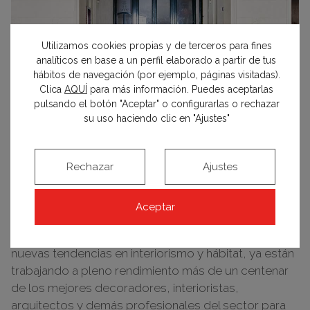
Utilizamos cookies propias y de terceros para fines
analíticos en base a un perfil elaborado a partir de tus
hábitos de navegación (por ejemplo, páginas visitadas).
Clica
AQUÍ
para más información. Puedes aceptarlas
pulsando el botón "Aceptar" o configurarlas o rechazar
su uso haciendo clic en "Ajustes"
18 / 02 / 2020
Rechazar
Ajustes
Casa Decor 2020 ya está en marcha. En el interior del
Aceptar
emblemático edificio de Velázquez 21 que albergará
la 55.ª edición, donde podremos descubrir las
nuevas tendencias en interiorismo y hábitat, ya están
trabajando a pleno rendimiento más de un centenar
de los mejores decoradores, interioristas,
arquitectos y demás profesionales del sector para