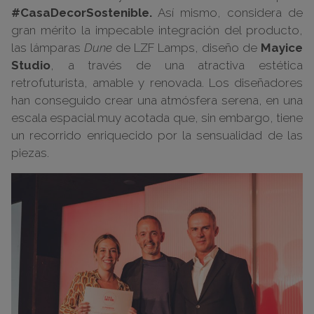
#CasaDecorSostenible.
Así mismo, considera de
gran mérito la impecable integración del producto,
las lámparas
Dune
de LZF Lamps, diseño de
Mayice
Studio
, a través de una atractiva estética
retrofuturista, amable y renovada. Los diseñadores
han conseguido crear una atmósfera serena, en una
escala espacial muy acotada que, sin embargo, tiene
un recorrido enriquecido por la sensualidad de las
piezas.