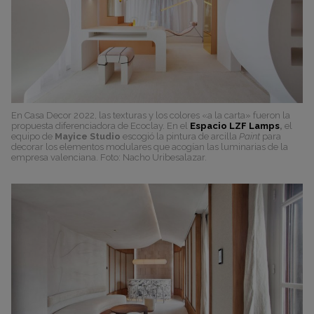
En Casa Decor 2022, las texturas y los colores «a la carta» fueron la
propuesta diferenciadora de Ecoclay. En el
Espacio LZF Lamps
,
el
equipo de
Mayice Studio
escogió la pintura de arcilla
Paint
para
decorar los elementos modulares que acogían las luminarias de la
empresa valenciana. Foto: Nacho Uribesalazar.