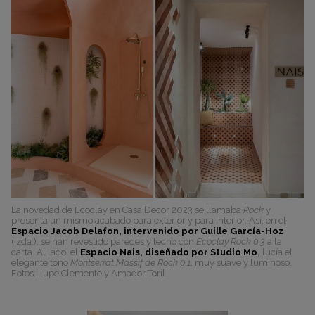
La novedad de Ecoclay en Casa Decor 2023 se llamaba
Rock
y
presenta un mismo acabado para exterior y para interior. Así, en el
Espacio Jacob Delafon, intervenido por Guille García-Hoz
(izda.), se han revestido paredes y techo con
Ecoclay Rock 0.3
a la
carta. Al lado, el
Espacio Nais, diseñado por Studio Mo
,
lucía el
elegante tono
Montserrat Massif de Rock 0.1
, muy suave y luminoso.
Fotos: Lupe Clemente y Amador Toril.