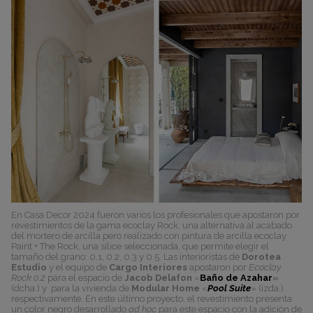
En Casa Decor 2024 fueron varios los profesionales que apostaron por
revestimientos de la gama ecoclay Rock, una alternativa al acabado
del mortero de arcilla pero realizado con pintura de arcilla ecoclay
Paint + The Rock, una sílice seleccionada, que permite elegir el
tamaño del grano: 0.1, 0.2, 0.3 y 0.5. Las interioristas de
Dorotea
Estudio
y el equipo de
Cargo Interiores
apostaron por
Ecoclay
Rock 0.2
para el espacio de
Jacob Delafon
«
Baño de Azahar
»
(dcha.) y para la vivienda de
Modular Home
«
Pool Suite
» (izda.)
respectivamente. En este último proyecto, el revestimiento presenta
un color negro desarrollado
ad hoc
para este espacio con la adición de