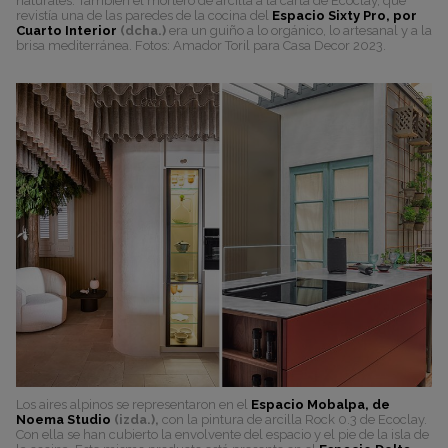
naturales. También el mortero de arcilla a la carta de Ecoclay, que
revistía una de las paredes de la cocina del
Espacio Sixty Pro, por
Cuarto Interior
(dcha.)
era un guiño a lo orgánico, lo artesanal y a la
brisa mediterránea. Fotos: Amador Toril para Casa Decor 2023.
Los aires alpinos se representaron en el
Espacio Mobalpa, de
Noema Studio
(izda.),
con la pintura de arcilla Rock 0.3 de Ecoclay.
Con ella se han cubierto la envolvente del espacio y el pie de la isla de