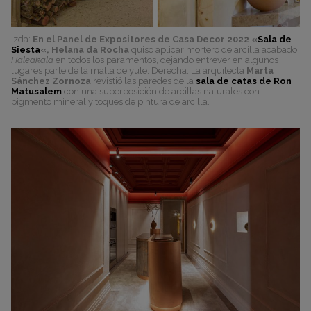
Izda:
En el Panel de Expositores de Casa Decor 2022 «
Sala de
Siesta
«, Helana da Rocha
quiso aplicar mortero de arcilla acabado
Haleakala
en todos los paramentos, dejando entrever en algunos
lugares parte de la malla de yute. Derecha: La arquitecta
Marta
Sánchez Zornoza
revistió las paredes de la
sala de catas de Ron
Matusalem
con una superposición de arcillas naturales con
pigmento mineral y toques de pintura de arcilla.