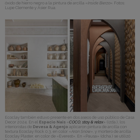
óxido de hierro negro a la pintura de arcilla «
Inside Bierzo».
Fotos:
Lupe Clemente y Asier Rua.
Ecoclay también estuvo presente en dos aseos de uso público de Casa
Decor 2024. En el
Espacio Nais
«
COCO, stay & relax
» (izda.), los
interioristas de
Devesa & Agenjo
aplicaron pintura de arcilla con
textura Ecoclay Rock 0.3, en color «
Aran Snow»
, y mortero de arcilla
Ecoclay Plaster, en color de «Everest». En «Pausa» (dcha.) se utilizó