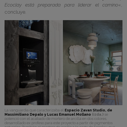
Ecoclay está preparada para liderar el camino
«,
concluye.
La vanguardia que caracterizaba el
Espacio Zavan Studio, de
Massimiliano Depalo y Lucas Emanuel Mollano
(izda.)
se
potenció con el acabado de mortero de arcilla en dos colores,
desarrollado ex profeso para este proyecto a partir de pigmentos