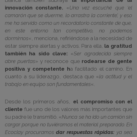
Blanca también subraya
la importancia de la
innovación constante.
«
Una vez escuché que ‘el
camarón que se duerme, lo arrastra la corriente’, y eso
me ha servido como un recordatorio constante de que,
en este entorno tan competitivo, no podemos
dormirnos
«, menciona, refiriéndose a la necesidad de
estar siempre alertas y activos. Para ella,
la gratitud
también ha sido clave:
«
Ser agradecida siempre
abre puertas
» y reconoce que
rodearse de gente
positiva y competente h
a facilitado el camino. En
cuanto a su liderazgo, destaca que «
la actitud y el
trabajo en equipo son fundamentales
«.
Desde los primeros años,
el compromiso con el
cliente
fue uno de los valores más importantes que
su padre le transmitió. «
Nunca se ha ido un camión sin
cargar porque no tuviéramos el material preparado. En
Ecoclay procuramos
dar respuestas rápidas:
ya sea