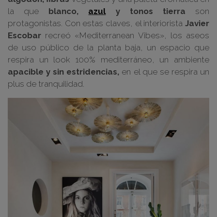
la que
blanco,
azul
y tonos tierra
son
protagonistas. Con estas claves, el interiorista
Javier
Escobar
recreó «Mediterranean Vibes», los aseos
de uso público de la planta baja, un espacio que
respira un look 100% mediterráneo, un ambiente
apacible y sin estridencias,
en el que se respira un
plus de tranquilidad.