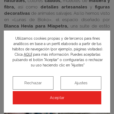
naturales,
colores
cálidos,
muebles de
madera y
fibra,
así como
detalles artesanales
y
figuras
decorativas
de animales salvajes. Así lo hemos visto
en «Lunas de Bioko», el espacio diseñado por
Blanca Hevia para Miapetra,
una suite de estilo
colonial africano, donde destacan los lavabos de la
firma segoviana de lavabos y platos de ducha de
Utilizamos cookies propias y de terceros para fines
analíticos en base a un perfil elaborado a partir de tus
diseño, fabricados en piedra natural. También el
hábitos de navegación (por ejemplo, páginas visitadas).
equipo de
Maisons du Monde
apostó por esta
Clica
AQUÍ
para más información. Puedes aceptarlas
estética para el espacio «Un viaje con esencia
pulsando el botón "Aceptar" o configurarlas o rechazar
natural», decorado en tonos cálidos, estampados
su uso haciendo clic en "Ajustes"
tribales y materiales naturales.
Rechazar
Ajustes
Aceptar