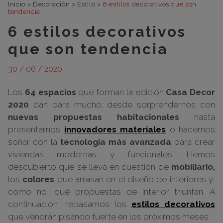
Inicio
>
Decoración
>
Estilo
>
6 estilos decorativos que son
tendencia
6 estilos decorativos
que son tendencia
30 / 06 / 2020
Los
64 espacios
que forman la edición
Casa Decor
2020
dan para mucho: desde sorprendernos con
nuevas propuestas habitacionales
hasta
presentarnos
innovadores materiales
o hacernos
soñar con la
tecnología más avanzada
para crear
viviendas modernas y funcionales. Hemos
descubierto qué se lleva en cuestión de
mobiliario,
los
colores
que arrasan en el diseño de interiores y,
cómo no, qué propuestas de interior triunfan. A
continuación, repasamos los
estilos decorativos
que vendrán pisando fuerte en los próximos meses.