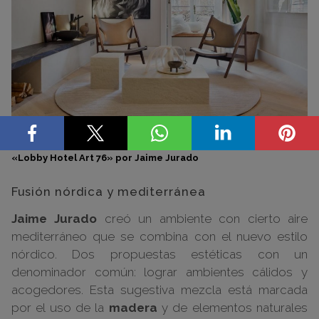
«Lobby Hotel Art 76» por Jaime Jurado
Fusión nórdica y mediterránea
Jaime Jurado
creó un ambiente con cierto aire
mediterráneo que se combina con el nuevo estilo
nórdico. Dos propuestas estéticas con un
denominador común: lograr ambientes cálidos y
acogedores. Esta sugestiva mezcla está marcada
por el uso de la
madera
y de elementos naturales