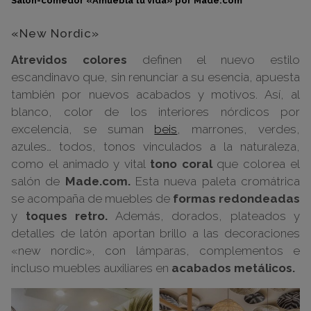
Salón-comedor «Amuebla tu vida» por Made.com
«New Nordic»
Atrevidos colores
definen el nuevo estilo
escandinavo que, sin renunciar a su esencia, apuesta
también por nuevos acabados y motivos. Así, al
blanco, color de los interiores nórdicos por
excelencia, se suman
beis
, marrones, verdes,
azules… todos, tonos vinculados a la naturaleza,
como el animado y vital
tono coral
que colorea el
salón de
Made.com.
Esta nueva paleta cromátrica
se acompaña de muebles de
formas redondeadas
y
toques retro.
Además, dorados, plateados y
detalles de latón aportan brillo a las decoraciones
«new nordic», con lámparas, complementos e
incluso muebles auxiliares en
acabados metálicos.