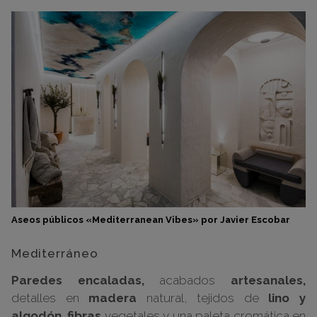
Aseos públicos «Mediterranean Vibes» por Javier Escobar
Mediterráneo
Paredes encaladas,
acabados
artesanales,
detalles en
madera
natural, tejidos de
lino y
algodón,
fibras
vegetales y una paleta cromática en