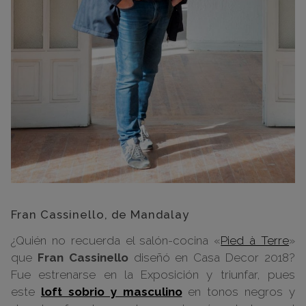
Fran Cassinello, de Mandalay
¿Quién no recuerda el salón-cocina «
Pied à Terre
»
que
Fran Cassinello
diseñó en Casa Decor 2018?
Fue estrenarse en la Exposición y triunfar, pues
este
loft sobrio y masculino
en tonos negros y