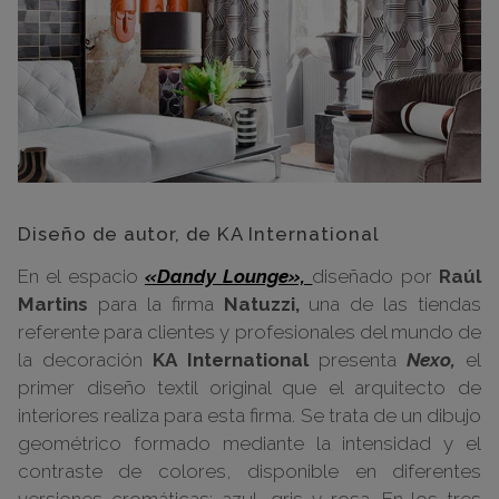
Diseño de autor, de KA International
En el espacio
«Dandy Lounge»,
diseñado por
Raúl
Martins
para la firma
Natuzzi,
una de las tiendas
referente para clientes y profesionales del mundo de
la decoración
KA International
presenta
Nexo,
el
primer diseño textil original que el arquitecto de
interiores realiza para esta firma. Se trata de un dibujo
geométrico formado mediante la intensidad y el
contraste de colores, disponible en diferentes
versiones cromáticas: azul, gris y rosa. En los tres