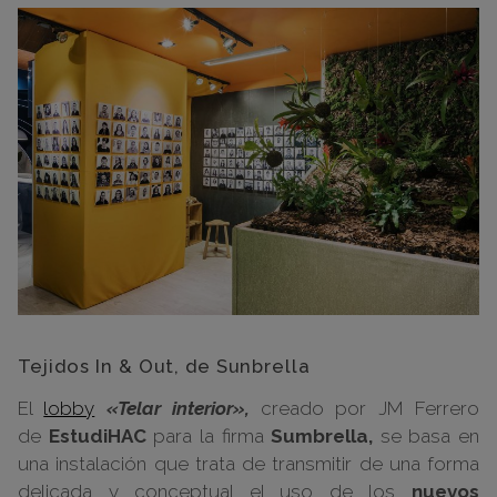
Tejidos In & Out, de Sunbrella
El
lobby
«Telar interior»,
creado por JM Ferrero
de
EstudiHAC
para la firma
Sumbrella,
se basa en
una instalación que trata de transmitir de una forma
delicada y conceptual el uso de los
nuevos