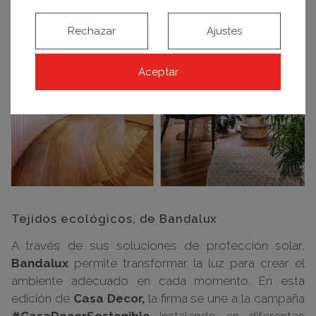
Rechazar
Ajustes
Aceptar
Tejidos ecológicos, de Bandalux
A través de sus soluciones de protección solar,
Bandalux
permite transformar la luz para crear el
ambiente adecuado en cada momento. En esta
edición de
Casa Decor,
la firma se une a la campaña
#CasaDecorSostenible
instalando en diferentes