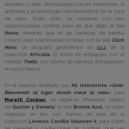
lavadero y relax, donde juega con las tradiciones, la
artesanía y la tecnología más innovadora. En la zona
de relax, Guille vistió las ventanas con dos
espectaculares cortinas para las que eligió la tela
Harus;
mientras que en las hamacas de bambú
colocó unas colchonetas forradas con la tela
Clark
Navy,
un jacquard geométrico en
azul
de la
colección
Africalia.
El techo se empapeló con el
modelo
Trellis,
con diseño de bambús entrelazados
en azul y blanco.
En el espacio diseñado por
AS Interiorista
«
Gaia.
Bienvenido al lugar donde crece la vida»
para
Moretti Cocinas,
se eligieron diferentes tejidos
de
Gastón y Daniela:
la tela
Bronte Azul,
un visillo
realizado en lino con tramas de lana de la
colección
Lorenzo Castillo Volumen V,
para cubrir
las paredes y confeccionar las cortinas, que van