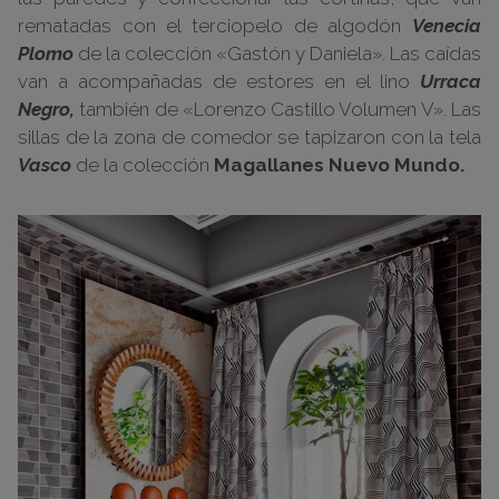
rematadas con el terciopelo de algodón
Venecia
Plomo
de la colección «Gastón y Daniela». Las caídas
van a acompañadas de estores en el lino
Urraca
Negro,
también de «Lorenzo Castillo Volumen V». Las
sillas de la zona de comedor se tapizaron con la tela
Vasco
de la colección
Magallanes Nuevo Mundo.