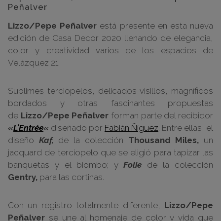
Peñalver
Lizzo/Pepe Peñalver
está presente en esta nueva
edición de Casa Decor 2020 llenando de elegancia,
color y creatividad varios de los espacios de
Velázquez 21.
Sublimes terciopelos, delicados visillos, magníficos
bordados y otras fascinantes propuestas
de
Lizzo/Pepe Peñalver
forman parte del recibidor
«
L’Entrée
«
diseñado por
Fabián Ñíguez
. Entre ellas, el
diseño
Kaf,
de la colección
Thousand Miles,
un
jacquard de terciopelo que se eligió para tapizar las
banquetas y el biombo; y
Folie
de la colección
Gentry,
para las cortinas.
Con un registro totalmente diferente,
Lizzo/Pepe
Peñalver
se une al homenaje de color y vida que