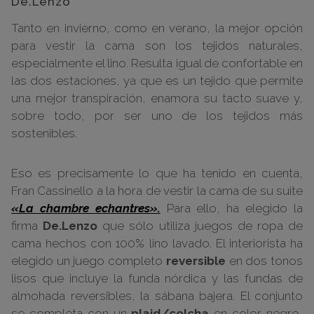
De.Lenzo
Tanto en invierno, como en verano, la mejor opción
para vestir la cama son los tejidos naturales,
especialmente el lino. Resulta igual de confortable en
las dos estaciones, ya que es un tejido que permite
una mejor transpiración, enamora su tacto suave y,
sobre todo, por ser uno de los tejidos más
sostenibles.
Eso es precisamente lo que ha tenido en cuenta,
Fran Cassinello a la hora de vestir la cama de su suite
«La chambre echantres».
Para ello, ha elegido la
firma
De.Lenzo
que sólo utiliza juegos de ropa de
cama hechos con 100% lino lavado. El interiorista ha
elegido un juego completo
reversible
en dos tonos
lisos que incluye la funda nórdica y las fundas de
almohada reversibles, la sábana bajera. El conjunto
se completa con un
plaid/colcha
en color negro,