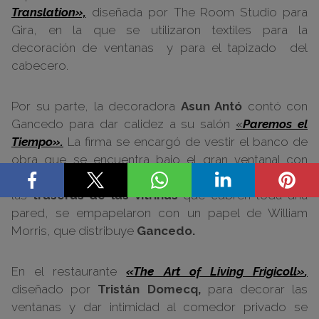
Translation»,
diseñada por The Room Studio para
Gira, en la que se utilizaron textiles para la
decoración de ventanas y para el tapizado del
cabecero.
Por su parte, la decoradora
Asun Antó
contó con
Gancedo para dar calidez a su salón
«
Paremos el
Tiempo».
La firma se encargó de vestir el banco de
obra que se encuentra bajo el gran ventanal con
colchonetas y cojines en tonos cálidos. Mientras que
las
traseras de las vitrinas
que cubren toda una
pared, se empapelaron con un papel de William
Morris, que distribuye
Gancedo.
En el restaurante
«The Art of Living Frigicoll»
,
diseñado por
Tristán Domecq,
para decorar las
ventanas y dar intimidad al comedor privado se