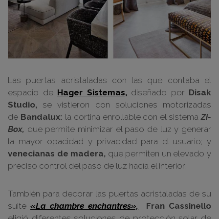
Las puertas acristaladas con las que contaba el
espacio de
Hager Sistemas,
diseñado por
Disak
Studio,
se vistieron con soluciones motorizadas
de
Bandalux:
la cortina enrollable con el sistema
Zi-
Box,
que permite minimizar el paso de luz y generar
la mayor opacidad y privacidad para el usuario; y
venecianas de madera,
que permiten un elevado y
preciso control del paso de luz hacía el interior.
También para decorar las puertas acristaladas de su
suite
«La chambre enchantres»,
Fran Cassinello
eligió diferentes soluciones de protección solar de