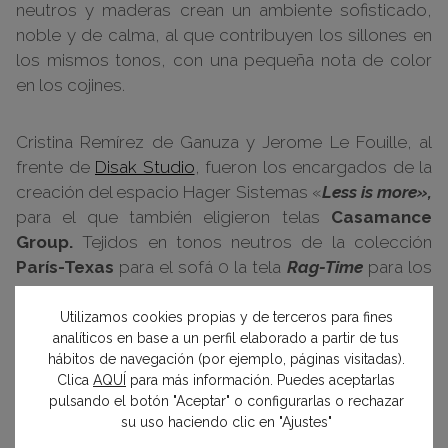
neutros y maderas crean un ambiente sofisticado,
noble y de calma, al que contribuyen los sillones en
los mismos tonos, con una pequeña nota de color
en los cojines.
Cristina Remírez de Ganuza y Jerome Le Fouille, al
frente de
Disak Studio
, fueron los encargados de la
creación del espacio Hager Sistemas «
Less is more»,
para el que también eligieron telas
Casamance
Group.
Tejidos en tonos neutros de la colección
París-Texas
para el sofá 0 la tela
Rag-Time
para los
cojines, entre otros, que contribuyen a crear la
atmósfera sofisticada y elegante que domina en el
Utilizamos cookies propias y de terceros para fines
analíticos en base a un perfil elaborado a partir de tus
ambiente.
hábitos de navegación (por ejemplo, páginas visitadas).
Clica
AQUÍ
para más información. Puedes aceptarlas
pulsando el botón "Aceptar" o configurarlas o rechazar
su uso haciendo clic en "Ajustes"