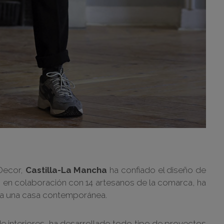
 Decor,
Castilla-La Mancha
ha confiado el diseño de
 en colaboración con 14 artesanos de la comarca, ha
a una casa contemporánea.
de interiores, ha desarrollado todo tipo de proyectos