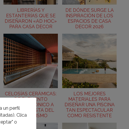
LIBRERÍAS Y
DE DÓNDE SURGE LA
ESTANTERÍAS QUE SE
INSPIRACIÓN DE LOS
DISEÑARON «AD HOC»
ESPACIOS DE CASA
PARA CASA DECOR
DECOR 2026
CELOSÍAS CERÁMICAS:
LOS MEJORES
DE ELEMENTO
MATERIALES PARA
ARQUITECTÓNICO A
DISEÑAR UNA PISCINA
 un perfil
PROTAGONISTA DEL
TAN ESPECTACULAR
tadas). Clica
INTERIORISMO
COMO RESISTENTE
eptar" o