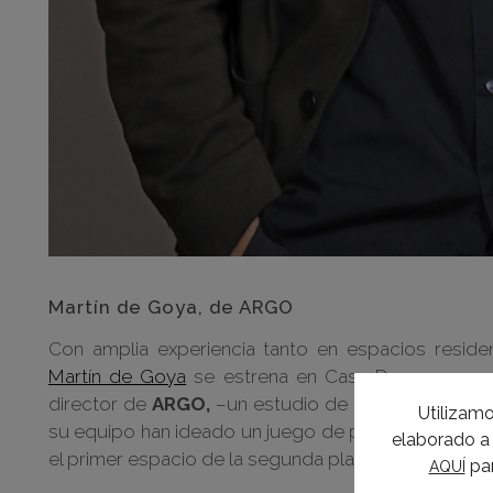
Martín de Goya, de ARGO
Con amplia experiencia tanto en espacios reside
Martín de Goya
se estrena en Casa Decor con un 
director de
ARGO,
–un estudio de arquitectura e 
Utilizamo
su equipo han ideado un juego de planos y fondo a
elaborado a 
el primer espacio de la segunda planta.
par
AQUÍ