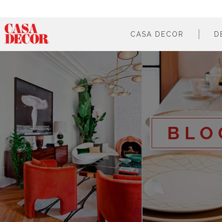
CASA DECOR
D
¿qué es?
en cifras
cómo participar
en los medios
BLO