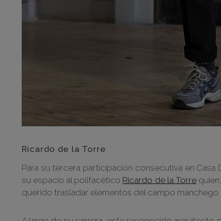
Ricardo de la Torre
Para su tercera participación consecutiva en Casa
su espacio al polifacético
Ricardo de la Torre
quien,
querido trasladar elementos del campo manchego 
A largo de su carrera, este reconocido arquitecto 