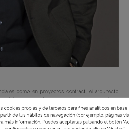
nciales como en proyectos contract, el arquitecto
cálido y arquitectónico espacio de bienvenida. El
interiorismo con showroom en Madrid y Tarragona– y
s cookies propias y de terceros para fines analíticos en base a
 través del cual iremos descubriendo, poco a poco,
partir de tus hábitos de navegación (por ejemplo, páginas visi
a más información. Puedes aceptarlas pulsando el botón "Ac
configurarlas o rechazar su uso haciendo clic en "Ajustes"