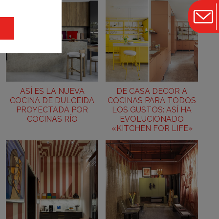
ASÍ ES LA NUEVA
DE CASA DECOR A
COCINA DE DULCEIDA
COCINAS PARA TODOS
PROYECTADA POR
LOS GUSTOS: ASÍ HA
COCINAS RÍO
EVOLUCIONADO
«KITCHEN FOR LIFE»