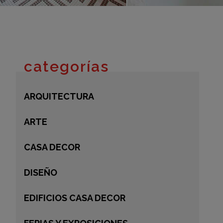
adrid 2016
adrid 2015
adrid 2014
adrid 2013
categorías
adrid 2012
celona 2012
ARQUITECTURA
as ediciones
ARTE
CASA DECOR
DISEÑO
EDIFICIOS CASA DECOR