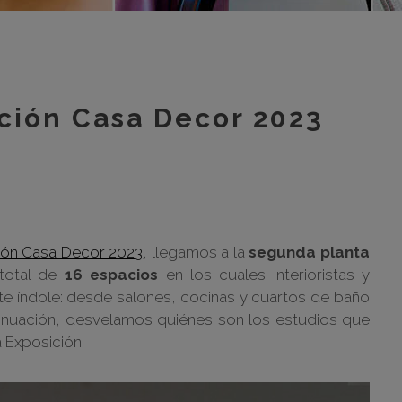
m
m
m
m
ición Casa Decor 2023
m
bar
otr
ción Casa Decor 2023
, llegamos a la
segunda planta
 total de
16 espacios
en los cuales interioristas y
te índole: desde salones, cocinas y cuartos de baño
inuación, desvelamos quiénes son los estudios que
a Exposición.