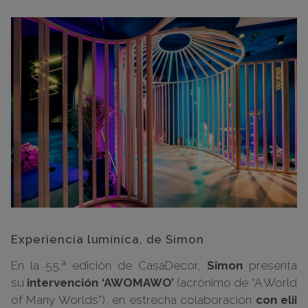
Experiencia lumínica, de Simon
En la 55.ª edición de CasaDecor,
Simon
presenta
su
intervención ‘AWOMAWO’
(acrónimo de “A World
of Many Worlds”), en estrecha colaboración
con elii