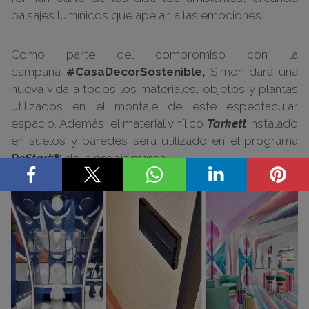
paisajes lumínicos que apelan a las emociones.
Como parte del compromiso con la
campaña
#CasaDecorSostenible,
Simon dará una
nueva vida a todos los materiales, objetos y plantas
utilizados en el montaje de este espectacular
espacio. Además, el material vinílico
Tarkett
instalado
en suelos y paredes será utilizado en el programa
ReStart®
de la propia marca.