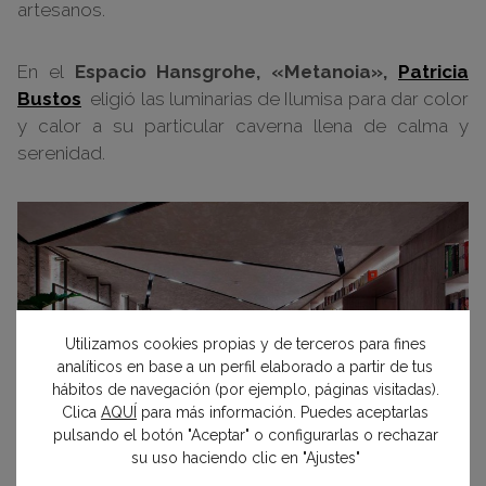
artesanos.
En el
Espacio Hansgrohe,
«Metanoia»,
Patricia
Bustos
eligió las luminarias de Ilumisa para dar color
y calor a su particular caverna llena de calma y
serenidad.
Utilizamos cookies propias y de terceros para fines
analíticos en base a un perfil elaborado a partir de tus
hábitos de navegación (por ejemplo, páginas visitadas).
Clica
AQUÍ
para más información. Puedes aceptarlas
pulsando el botón "Aceptar" o configurarlas o rechazar
su uso haciendo clic en "Ajustes"