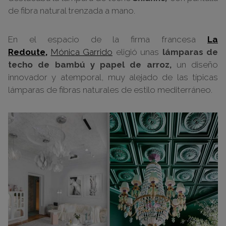
de fibra natural trenzada a mano.
En el espacio de la firma francesa
La
Redoute,
Mónica Garrido
eligió unas
lámparas de
techo de bambú y papel de arroz,
un diseño
innovador y atemporal, muy alejado de las típicas
lámparas de fibras naturales de estilo mediterráneo.