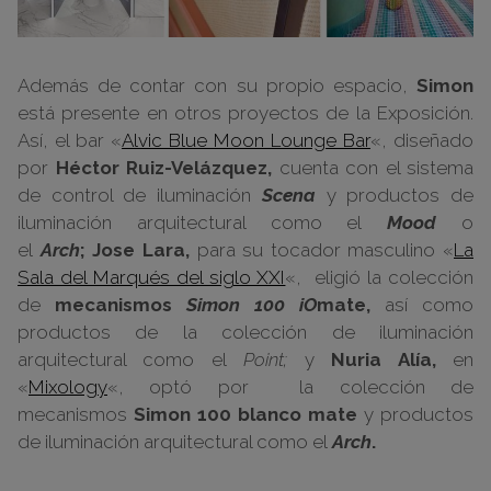
Además de contar con su propio espacio,
Simon
está presente en otros proyectos de la Exposición.
Así, el bar «
Alvic Blue Moon Lounge Bar
«, diseñado
por
Héctor Ruiz-Velázquez,
cuenta con el sistema
de control de iluminación
Scena
y productos de
iluminación arquitectural como el
Mood
o
el
Arch
;
Jose Lara,
para su tocador masculino «
La
Sala del Marqués del siglo XXI
«, eligió la colección
de
mecanismos
Simon 100 iO
mate,
así como
productos de la colección de iluminación
arquitectural como el
Point;
y
Nuria Alía,
en
«
Mixology
«, optó por la colección de
mecanismos
Simon 100 blanco mate
y productos
de iluminación arquitectural como el
Arch
.