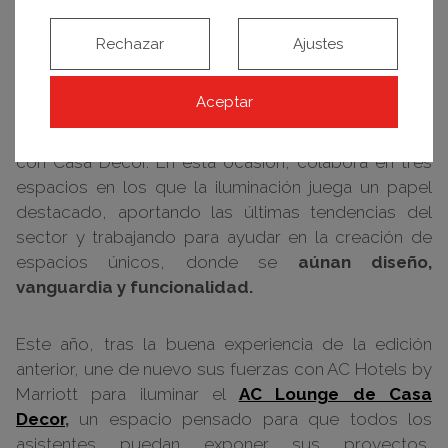
Rechazar
Ajustes
Diseño, vanguardia y funcionalidad, de Oliva
iluminación
Aceptar
Una edición más,
Oliva Iluminación
acude a su cita
con Casa Decor. En esta ocasión, colabora en tres
espacios en los que la iluminación juega un papel
destacado, aportando las últimas tendencias del
sector y trabajando para ayudar en la creación de
espacios únicos, donde se
aúnan diseño,
vanguardia y funcionalidad.
Este año, tras la buena experiencia de la edición
anterior, une de nuevo sus fuerzas con AC Hotels by
Marriott para iluminar el
AC Lounge de Casa
Decor
,
un espacio pensado para que todos los
asistentes puedan exponer sus proyectos,