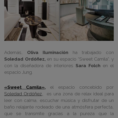
Además,
Oliva Iluminación
ha trabajado con
Soledad Ordóñez,
en su espacio “Sweet Camila”, y
con la diseñadora de interiores
Sara Folch
en el
espacio Jung.
«Sweet Camila»,
el espacio concebido por
Soledad Ordóñez,
es una zona de relax ideal para
leer con calma, escuchar música y disfrutar de un
baño relajante rodeado de una atmósfera perfecta,
que se transmite gracias a la pureza que la