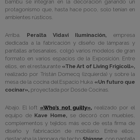
bambú se integran en la decoración ganando un
protagonismo que, hasta hace poco, solo tenían en
ambientes rústicos.
Arriba.
Peralta Vidavi Iluminación,
empresa
dedicada a la fabricación y diseño de lámparas y
pantallas artesanales, colgó varios modelos de gran
formato en varios espacios de la Exposición. Entre
ellos, en el restaurante
«The Art of Living Frigicoll»,
realizado por Tristán Domecq (izquierda) y sobre la
mesa de la cocina del Espacio Huka
«Un futuro que
cocinar»,
proyectada por Dosde Cocinas.
Abajo. El loft
«Who’s not guilty»,
realizado por el
equipo de
Kave Home,
se decoró con muebles,
complementos y tejidos más eco de esta firma de
diseño y fabricación de mobiliario. Entre ellos,
destacaba la lámpara de techo
Shianne,
con pantalla