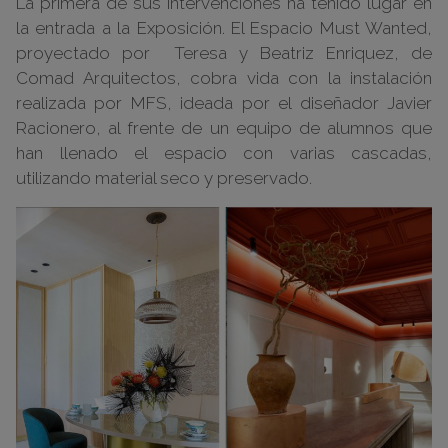
La primera de sus intervenciones ha tenido lugar en
la entrada a la Exposición. El Espacio Must Wanted,
proyectado por Teresa y Beatriz Enriquez, de
Comad Arquitectos, cobra vida con la instalación
realizada por MFS, ideada por el diseñador Javier
Racionero, al frente de un equipo de alumnos que
han llenado el espacio con varias cascadas,
utilizando material seco y preservado.