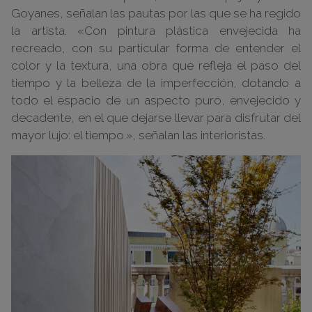
Goyanes, señalan las pautas por las que se ha regido
la artista. «Con pintura plástica envejecida ha
recreado, con su particular forma de entender el
color y la textura, una obra que refleja el paso del
tiempo y la belleza de la imperfección, dotando a
todo el espacio de un aspecto puro, envejecido y
decadente, en el que dejarse llevar para disfrutar del
mayor lujo: el tiempo.», señalan las interioristas.