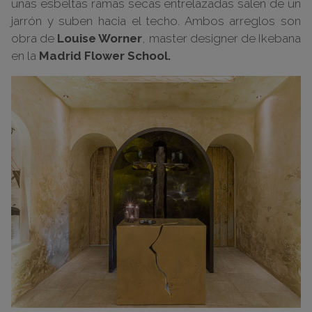
unas esbeltas ramas secas entrelazadas salen de un
jarrón y suben hacia el techo. Ambos arreglos son
obra de
Louise Worner
, master designer de Ikebana
en la
Madrid Flower School.