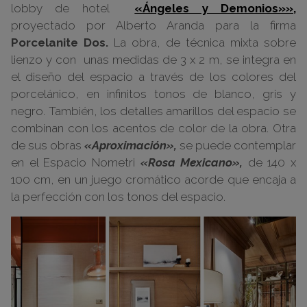
lobby de hotel
«Ángeles y Demonios»»,
proyectado por Alberto Aranda para la firma
Porcelanite Dos.
La obra, de técnica mixta sobre
lienzo y con unas medidas de 3 x 2 m, se integra en
el diseño del espacio a través de los colores del
porcelánico, en infinitos tonos de blanco, gris y
negro. También, los detalles amarillos del espacio se
combinan con los acentos de color de la obra. Otra
de sus obras
«Aproximación»,
se puede contemplar
en el Espacio Nometri
«Rosa Mexicano»,
de 140 x
100 cm, en un juego cromático acorde que encaja a
la perfección con los tonos del espacio.