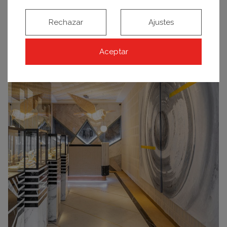
integración en el
Espacio Nometri
«
Rosa
Mexicano»,
donde está expuesto, Débora ha
Rechazar
Ajustes
utilizado
vibrantes colores
tanto en acrílico como en
cemento, de la Casa Museo del arquitecto Luis
Aceptar
Barragán de México.