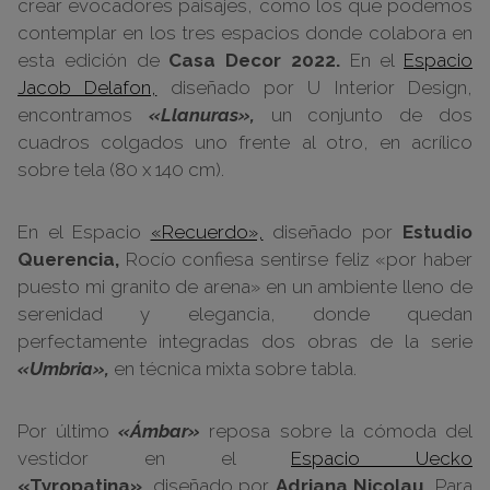
crear evocadores paisajes, como los que podemos
contemplar en los tres espacios donde colabora en
esta edición de
Casa Decor 2022.
En el
Espacio
Jacob Delafon,
diseñado por U Interior Design,
encontramos
«Llanuras»,
un conjunto de dos
cuadros colgados uno frente al otro, en acrílico
sobre tela (80 x 140 cm).
En el Espacio
«Recuerdo»,
diseñado por
Estudio
Querencia,
Rocío confiesa sentirse feliz «por haber
puesto mi granito de arena» en un ambiente lleno de
serenidad y elegancia, donde quedan
perfectamente integradas dos obras de la serie
«Umbria»,
en técnica mixta sobre tabla.
Por último
«Ámbar»
reposa sobre la cómoda del
vestidor en el
Espacio Uecko
«Tyropatina»,
diseñado por
Adriana Nicolau.
Para