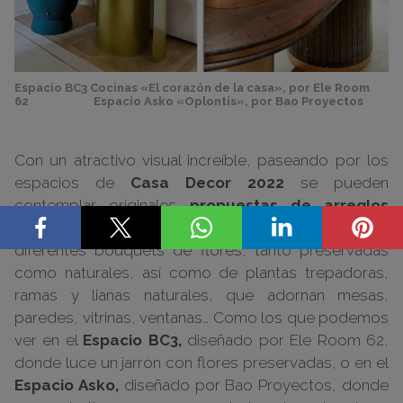
Espacio BC3 Cocinas «El corazón de la casa», por Ele Room
62 Espacio Asko «Oplontis», por Bao Proyectos
Con un atractivo visual increíble, paseando por los
espacios de
Casa Decor 2022
se pueden
contemplar originales
propuestas de arreglos
florales
de MFS, a través de la presentación de
diferentes bouquets de flores, tanto preservadas
como naturales, así como de plantas trepadoras,
ramas y lianas naturales, que adornan mesas,
paredes, vitrinas, ventanas… Como los que podemos
ver en el
Espacio BC3,
diseñado por Ele Room 62,
donde luce un jarrón con flores preservadas, o en el
Espacio Asko,
diseñado por Bao Proyectos, donde